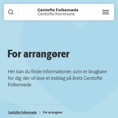
Gå til hoved indhold
Gentofte Folkemøde
Gentofte Kommune
For arrangører
Her kan du finde informationer, som er brugbare
for dig, der vil lave et indslag på årets Gentofte
Folkemøde.
Gentofte Folkemøde
For arrangører