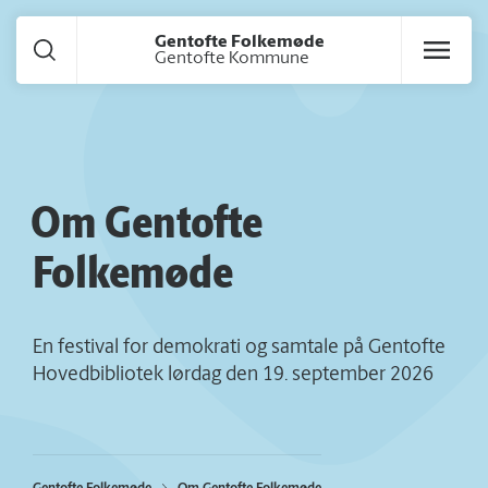
Gå til hoved indhold
Gentofte Folkemøde
Gentofte Kommune
Om Gentofte
Folkemøde
En festival for demokrati og samtale på Gentofte
Hovedbibliotek lørdag den 19. september 2026